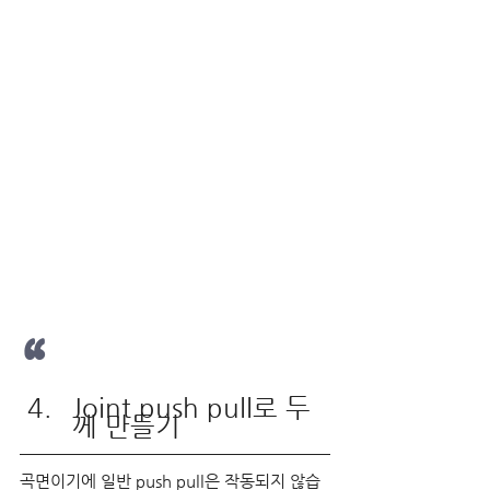
“
Joint push pull로 두
께 만들기
곡면이기에 일반 push pull은 작동되지 않습