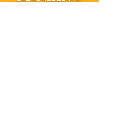
구매하기
Plans and Pricing
내게 맞는 스케치업 패키지를 확인해 보세요
SketchUp ProScan
SketchUp Pro